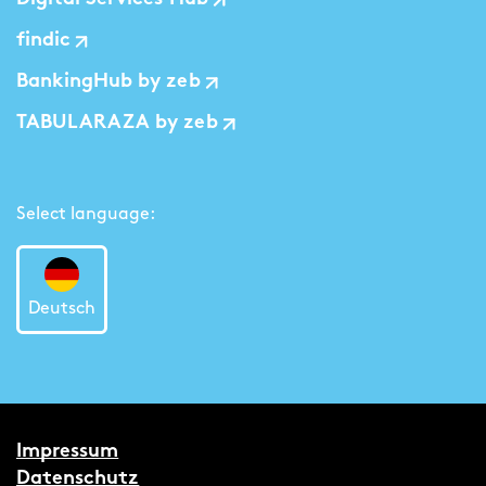
findic
BankingHub by zeb
TABULARAZA by zeb
Select language:
Deutsch
Impressum
Datenschutz